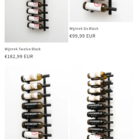
:
Wijnrek Six Black
Normale
€99,99 EUR
prijs
Wijnrek Twelve Black
Normale
€182,99 EUR
prijs