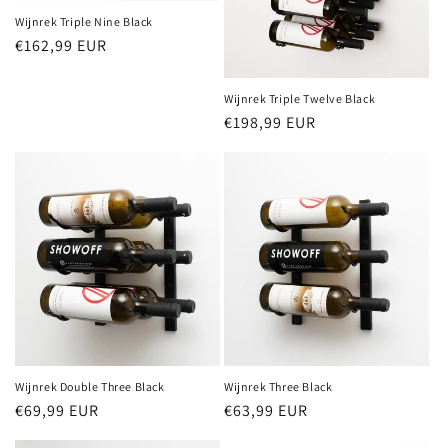
Wijnrek Triple Nine Black
Normale
€162,99 EUR
prijs
Wijnrek Triple Twelve Black
Normale
€198,99 EUR
prijs
Wijnrek Double Three Black
Wijnrek Three Black
Normale
€69,99 EUR
Normale
€63,99 EUR
prijs
prijs