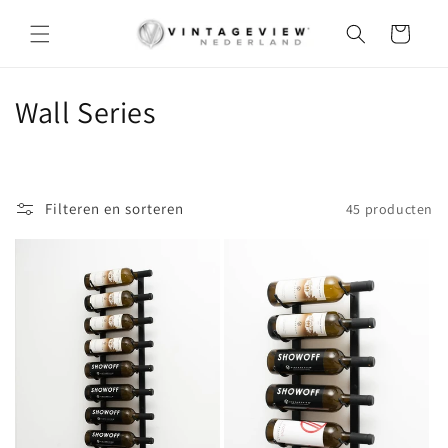
Meteen
naar de
Winkelwagen
content
C
Wall Series
o
l
Filteren en sorteren
45 producten
l
e
c
t
i
e