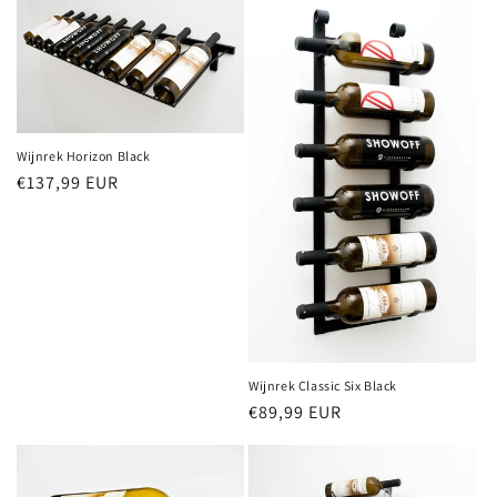
Wijnrek Horizon Black
Normale
€137,99 EUR
prijs
Wijnrek Classic Six Black
Normale
€89,99 EUR
prijs