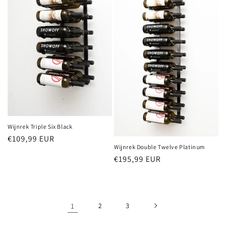
Wijnrek Triple Six Black
Normale
€109,99 EUR
Wijnrek Double Twelve Platinum
prijs
Normale
€195,99 EUR
prijs
1
2
3