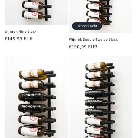
Uitverkocht
Wijnrek Nine Black
Normale
€145,99 EUR
Wijnrek Double Twelve Black
prijs
Normale
€190,99 EUR
prijs