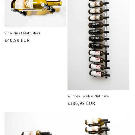
Vino Pins 1 Matt Black
Normale
€40,99 EUR
prijs
Wijnrek Twelve Platinum
Normale
€186,99 EUR
prijs