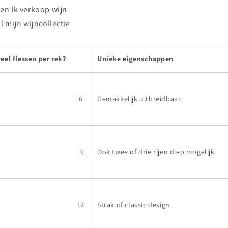
ken
Ik verkoop wijn
il mijn wijncollectie
eel flessen per rek?
Unieke eigenschappen
6
Gemakkelijk uitbreidbaar
9
Ook twee of drie rijen diep mogelijk
12
Strak of classic design