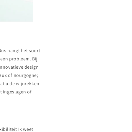
Dus hangt het soort
geen probleem. Bij
innovatieve design
deaux of Bourgogne;
dat u de wijnrekken
t ingeslagen of
xibiliteit
Ik weet