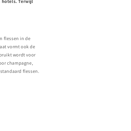
 hotels. Terwijl
n flessen in de
maat vormt ook de
bruikt wordt voor
door champagne,
 standaard flessen.