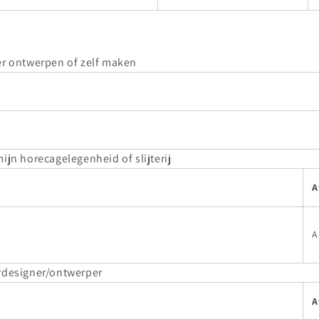
der ontwerpen of zelf maken
mijn horecagelegenheid of slijterij
A
A
urdesigner/ontwerper
A