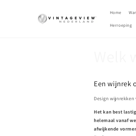
Meteen
naar de
content
Home
Wan
Herroeping
Welk w
Een wijnrek 
Design wijnrekken 
Het kan best lastig
helemaal vanaf wel
afwijkende vormen 