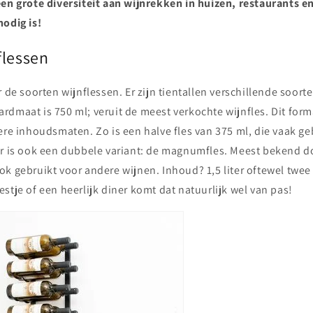
en grote diversiteit aan wijnrekken in huizen, restaurants en
nodig is!
flessen
r de soorten wijnflessen. Er zijn tientallen verschillende soorte
rdmaat is 750 ml; veruit de meest verkochte wijnfles. Dit for
ere inhoudsmaten. Zo is een halve fles van 375 ml, die vaak ge
er is ook een dubbele variant: de magnumfles. Meest bekend 
k gebruikt voor andere wijnen. Inhoud? 1,5 liter oftewel twee
stje of een heerlijk diner komt dat natuurlijk wel van pas!