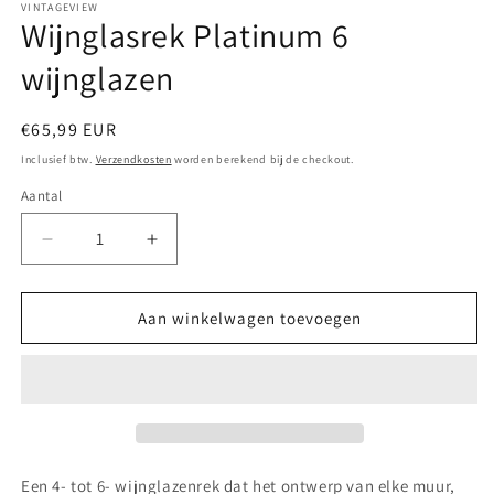
VINTAGEVIEW
Wijnglasrek Platinum 6
wijnglazen
Normale
€65,99 EUR
prijs
Inclusief btw.
Verzendkosten
worden berekend bij de checkout.
Aantal
Aantal
Aantal
verlagen
verhogen
voor
voor
Wijnglasrek
Wijnglasrek
Aan winkelwagen toevoegen
Platinum
Platinum
6
6
wijnglazen
wijnglazen
Een 4- tot 6- wijnglazenrek dat het ontwerp van elke muur,