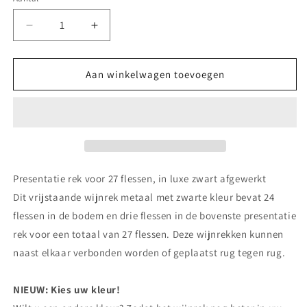
Aantal
Aantal
verlagen
verhogen
voor
voor
Wijnrek
Wijnrek
Aan winkelwagen toevoegen
Free
Free
Black
Black
Presentatie rek voor 27 flessen, in luxe zwart afgewerkt
Dit vrijstaande wijnrek metaal met zwarte kleur bevat 24
flessen in de bodem en drie flessen in de bovenste presentatie
rek voor een totaal van 27 flessen. Deze wijnrekken kunnen
naast elkaar verbonden worden of geplaatst rug tegen rug.
NIEUW: Kies uw kleur!