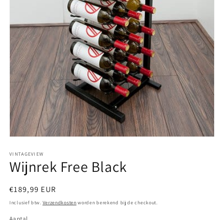
Media
1
openen
VINTAGEVIEW
Wijnrek Free Black
in
modaal
Normale
€189,99 EUR
prijs
Inclusief btw.
Verzendkosten
worden berekend bij de checkout.
Aantal